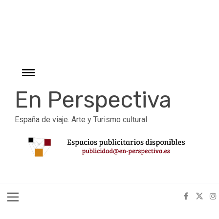
r
Ir
al
contenido
Cambiar
menú
En Perspectiva
España de viaje. Arte y Turismo cultural
Menú
principal