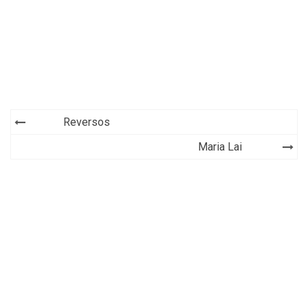
Navegación
Reversos
de
Maria Lai
entradas