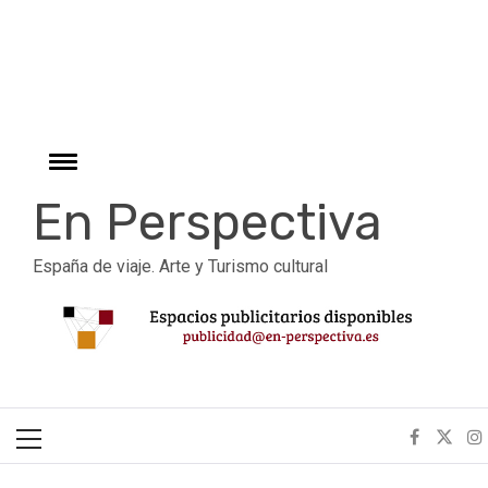
r
Ir
al
contenido
Cambiar
menú
En Perspectiva
España de viaje. Arte y Turismo cultural
Menú
principal