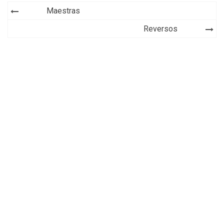
Navegación
Maestras
de
Reversos
entradas