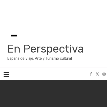
r
Ir
al
contenido
Cambiar
menú
En Perspectiva
España de viaje. Arte y Turismo cultural
Menú
principal