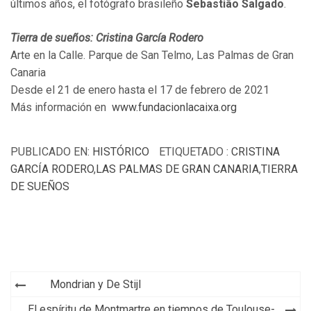
últimos años, el fotógrafo brasileño
Sebastião Salgado
.
Tierra de sueños: Cristina García Rodero
Arte en la Calle. Parque de San Telmo, Las Palmas de Gran
Canaria
Desde el 21 de enero hasta el 17 de febrero de 2021
Más información en
www.fundacionlacaixa.org
PUBLICADO EN:
HISTÓRICO
ETIQUETADO :
CRISTINA
GARCÍA RODERO
,
LAS PALMAS DE GRAN CANARIA
,
TIERRA
DE SUEÑOS
Navegación
Mondrian y De Stijl
de
El espíritu de Montmartre en tiempos de Toulouse-