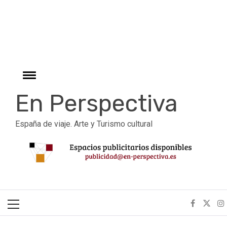
r
Ir
al
contenido
Cambiar
menú
En Perspectiva
España de viaje. Arte y Turismo cultural
Menú
principal