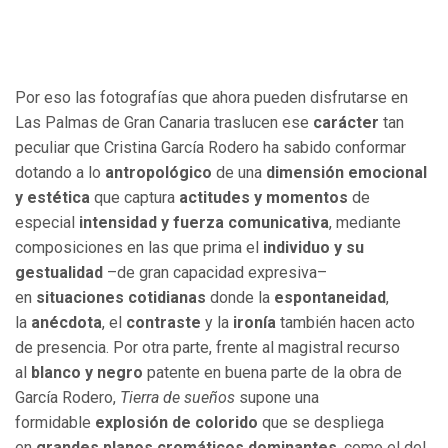
Por eso las fotografías que ahora pueden disfrutarse en
Las Palmas de Gran Canaria traslucen ese
carácter
tan
peculiar que Cristina García Rodero ha sabido conformar
dotando a lo
antropológico
de una
dimensión emocional
y estética
que captura
actitudes y momentos
de
especial
intensidad y fuerza comunicativa
, mediante
composiciones en las que prima el
individuo y su
gestualidad
–de gran capacidad expresiva–
en
situaciones cotidianas
donde la
espontaneidad
,
la
anécdota
, el
contraste
y la
ironía
también hacen acto
de presencia. Por otra parte, frente al magistral recurso
al
blanco y negro
patente en buena parte de la obra de
García Rodero,
Tierra de sueños
supone una
formidable
explosión de colorido
que se despliega
en
grandes planos cromáticos dominantes
, como el del