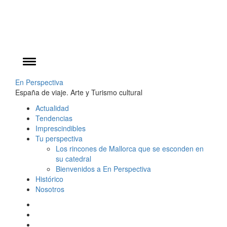
Cargando...
Ir
al
Cambiar
contenido
menú
En Perspectiva
España de viaje. Arte y Turismo cultural
Menú
Actualidad
principal
Tendencias
Imprescindibles
Tu perspectiva
Los rincones de Mallorca que se esconden en
su catedral
Bienvenidos a En Perspectiva
Histórico
Nosotros
Facebook
Twitter
Instagram