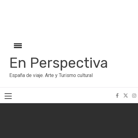
r
Ir
al
contenido
Cambiar
menú
En Perspectiva
España de viaje. Arte y Turismo cultural
Menú
principal