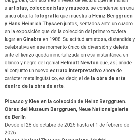
Berggruen
, con sus tres niveles de lectura que hermanan
a
artistas, coleccionistas y museos
, se condensa en una
única obra: la
fotografía
que muestra a
Heinz Berggruen
y Hans Heinrich Thyssen
juntos, sentados ante un cuadro
en la exposición que de la colección del primero tuviera
lugar en
Ginebra
en 1988. Su actitud amistosa, distendida y
celebrativa en ese momento único de diversión y deleite
ante el lienzo queda inmortalizada en esa instantánea en
blanco y negro del genial
Helmutt Newton
que, así, añade
al conjunto un nuevo
estrato interpretativo
ahora de
carácter metalingüístico, es decir, el de
la obra de arte
dentro de la obra de arte
.
Picasso y Klee en la colección de Heinz Berggruen.
Obras del Museum Berggruen, Neue Nationalgalerie
de Berlín
Desde el 28 de octubre de 2025 hasta el 1 de febrero de
2026