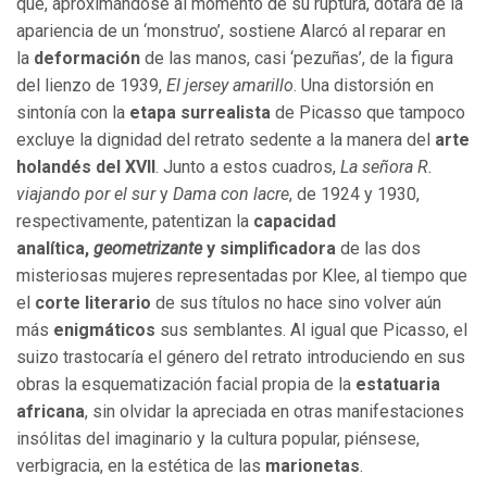
que, aproximándose al momento de su ruptura, dotará de la
apariencia de un ‘monstruo’, sostiene Alarcó al reparar en
la
deformación
de las manos, casi ‘pezuñas’, de la figura
del lienzo de 1939,
El jersey amarillo
. Una distorsión en
sintonía con la
etapa surrealista
de Picasso que tampoco
excluye la dignidad del retrato sedente a la manera del
arte
holandés del XVII
. Junto a estos cuadros,
La señora R.
viajando por el sur
y
Dama con lacre
, de 1924 y 1930,
respectivamente, patentizan la
capacidad
analítica,
geometrizante
y simplificadora
de las dos
misteriosas mujeres representadas por Klee, al tiempo que
el
corte literario
de sus títulos no hace sino volver aún
más
enigmáticos
sus semblantes. Al igual que Picasso, el
suizo trastocaría el género del retrato introduciendo en sus
obras la esquematización facial propia de la
estatuaria
africana
, sin olvidar la apreciada en otras manifestaciones
insólitas del imaginario y la cultura popular, piénsese,
verbigracia, en la estética de las
marionetas
.