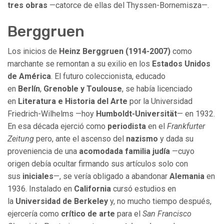
tres obras
—catorce de ellas del Thyssen-Bornemisza—.
Berggruen
Los inicios de
Heinz Berggruen (1914-2007)
como
marchante se remontan a su exilio en los
Estados Unidos
de América
. El futuro coleccionista, educado
en
Berlín
,
Grenoble y Toulouse
, se había licenciado
en
Literatura e Historia del Arte
por la Universidad
Friedrich-Wilhelms —hoy
Humboldt-Universität
— en 1932.
En esa década ejerció como
periodista
en el
Frankfurter
Zeitung
pero, ante el ascenso del
nazismo
y dada su
proveniencia de una
acomodada familia judía
—cuyo
origen debía ocultar firmando sus artículos solo con
sus
iniciales
—, se vería obligado a abandonar
Alemania
en
1936. Instalado en
California
cursó estudios en
la
Universidad de Berkeley
y, no mucho tiempo después,
ejercería como
crítico de arte
para el
San Francisco