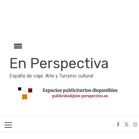
r
Ir
al
contenido
Cambiar
menú
En Perspectiva
España de viaje. Arte y Turismo cultural
Menú
principal