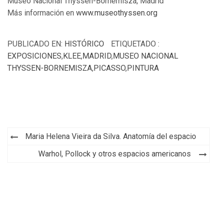
Museo Nacional Thyssen-Bornemisza, Madrid
Más información en
www.museothyssen.org
PUBLICADO EN:
HISTÓRICO
ETIQUETADO :
EXPOSICIONES
,
KLEE
,
MADRID
,
MUSEO NACIONAL
THYSSEN-BORNEMISZA
,
PICASSO
,
PINTURA
Navegación
Maria Helena Vieira da Silva. Anatomía del espacio
de
Warhol, Pollock y otros espacios americanos
entradas