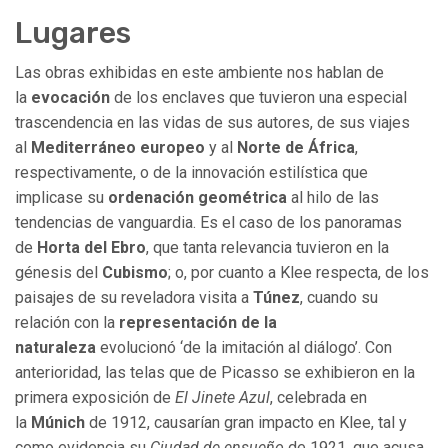
Lugares
Las obras exhibidas en este ambiente nos hablan de
la
evocación
de los enclaves que tuvieron una especial
trascendencia en las vidas de sus autores, de sus viajes
al
Mediterráneo europeo
y al
Norte de África
,
respectivamente, o de la innovación estilística que
implicase su
ordenación geométrica
al hilo de las
tendencias de vanguardia. Es el caso de los panoramas
de
Horta del Ebro
, que tanta relevancia tuvieron en la
génesis del
Cubismo
; o, por cuanto a Klee respecta, de los
paisajes de su reveladora visita a
Túnez
, cuando su
relación con la
representación de la
naturaleza
evolucionó ‘de la imitación al diálogo’. Con
anterioridad, las telas que de Picasso se exhibieron en la
primera exposición de
El Jinete Azul
, celebrada en
la
Múnich
de 1912, causarían gran impacto en Klee, tal y
como evidencia su
Ciudad de ensueño
de 1921, que acusa