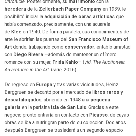
Chronicle
. Posteriormente, su
matrimonio
con la
heredera
de la
Zellerbach Paper Company
en 1939, le
posibilitó iniciar la
adquisición de obras artísticas
que
había comenzado, precisamente, con una acuarela
de
Klee
en 1940. De forma paralela, sus conocimientos de
arte le abrirían las puertas del
San Francisco Museum of
Art
donde, trabajando como
conservador
, entabló amistad
con
Diego Rivera
—además de mantener un efímero
romance con su mujer,
Frida Kahlo
— (
vid
.
The Auctioneer.
Adventures in the Art Trade
, 2016).
De regreso en
Europa
y tras varias vicisitudes, Heinz
Berggruen se decantó por el mercado de
libros raros y
descatalogados
, abriendo en 1948 una
pequeña
galería
en la parisina
isla de San Luis
. Gracias a este
negocio pronto entraría en contacto con
Picasso
, de cuyas
obras se iba a nutrir gran parte de su colección. Dos años
después Berggruen se trasladará a un segundo espacio