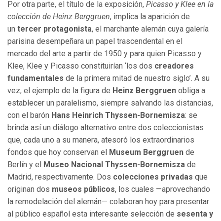
Por otra parte, el título de la exposición,
Picasso y Klee en la
colección de Heinz Berggruen
, implica la aparición de
un
tercer protagonista
, el marchante alemán cuya galería
parisina desempeñara un papel trascendental en el
mercado del arte a partir de 1950 y para quien Picasso y
Klee, Klee y Picasso constituirían ‘los dos
creadores
fundamentales
de la primera mitad de nuestro siglo’. A su
vez, el ejemplo de la figura de
Heinz Berggruen
obliga a
establecer un paralelismo, siempre salvando las distancias,
con el barón
Hans Heinrich Thyssen-Bornemisza
: se
brinda así un diálogo alternativo entre dos coleccionistas
que, cada uno a su manera, atesoró los extraordinarios
fondos que hoy conservan el
Museum Berggruen
de
Berlín y el
Museo Nacional Thyssen-Bornemisza
de
Madrid, respectivamente. Dos
colecciones privadas
que
originan dos
museos públicos
, los cuales —aprovechando
la remodelación del alemán— colaboran hoy para presentar
al público español esta interesante selección de
sesenta y