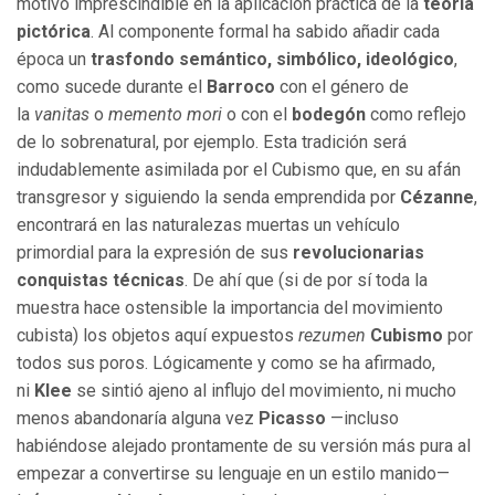
motivo imprescindible en la aplicación práctica de la
teoría
pictórica
. Al componente formal ha sabido añadir cada
época un
trasfondo semántico, simbólico, ideológico
,
como sucede durante el
Barroco
con el género de
la
vanitas
o
memento mori
o con el
bodegón
como reflejo
de lo sobrenatural, por ejemplo. Esta tradición será
indudablemente asimilada por el Cubismo que, en su afán
transgresor y siguiendo la senda emprendida por
Cézanne
,
encontrará en las naturalezas muertas un vehículo
primordial para la expresión de sus
revolucionarias
conquistas técnicas
. De ahí que (si de por sí toda la
muestra hace ostensible la importancia del movimiento
cubista) los objetos aquí expuestos
rezumen
Cubismo
por
todos sus poros. Lógicamente y como se ha afirmado,
ni
Klee
se sintió ajeno al influjo del movimiento, ni mucho
menos abandonaría alguna vez
Picasso
—incluso
habiéndose alejado prontamente de su versión más pura al
empezar a convertirse su lenguaje en un estilo manido—